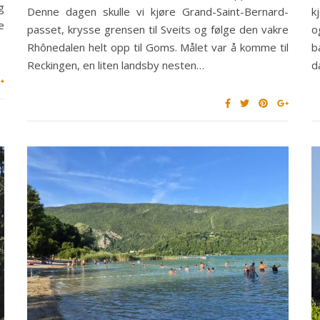
g
Denne dagen skulle vi kjøre Grand-Saint-Bernard-
k
e
passet, krysse grensen til Sveits og følge den vakre
o
Rhônedalen helt opp til Goms. Målet var å komme til
b
Reckingen, en liten landsby nesten…
d