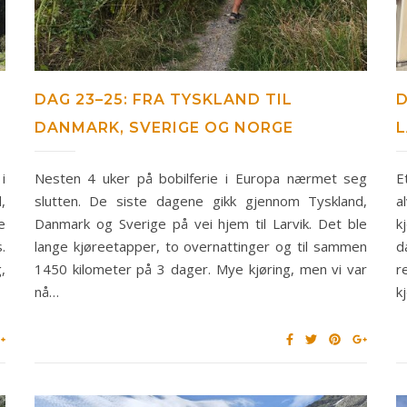
DAG 23–25: FRA TYSKLAND TIL
D
DANMARK, SVERIGE OG NORGE
i
Nesten 4 uker på bobilferie i Europa nærmet seg
E
,
slutten. De siste dagene gikk gjennom Tyskland,
a
e
Danmark og Sverige på vei hjem til Larvik. Det ble
k
.
lange kjøreetapper, to overnattinger og til sammen
d
,
1450 kilometer på 3 dager. Mye kjøring, men vi var
r
nå…
k