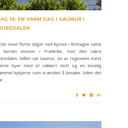
AG 16: EN VARM DAG I SAUMUR I
LOIREDALEN
tter noen flotte dager ved kysten i Bretagne satte
i kursen innover i Frankrike, mot den vakre
oiredalen. Målet var Saumur, en av regionens mest
jente byer med et vakkert slott og en koselig
ammel bykjerne som vi ønsket å besøke. Siden det
ar…