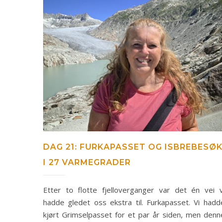
DAG 21: FURKAPASSET OG ISBREBESØ
I 27 VARMEGRADER
Etter to flotte fjelloverganger var det én vei v
hadde gledet oss ekstra til. Furkapasset. Vi hadd
kjørt Grimselpasset for et par år siden, men denn