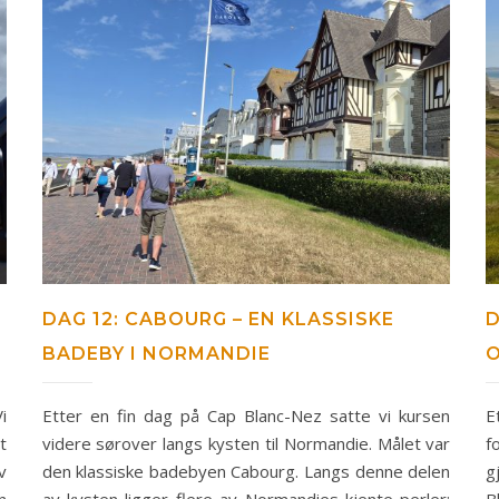
DAG 12: CABOURG – EN KLASSISKE
D
BADEBY I NORMANDIE
O
i
Etter en fin dag på Cap Blanc-Nez satte vi kursen
E
t
videre sørover langs kysten til Normandie. Målet var
f
v
den klassiske badebyen Cabourg. Langs denne delen
g
n
av kysten ligger flere av Normandies kjente perler:
B