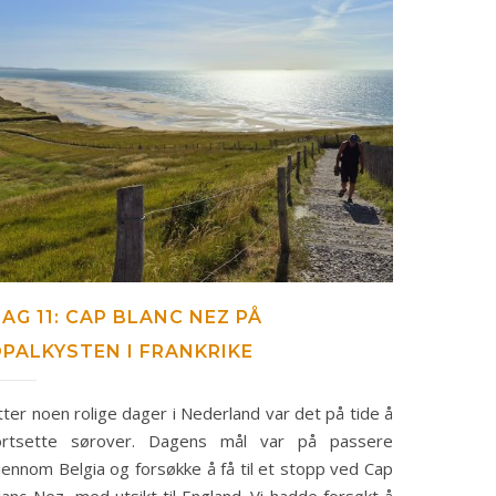
AG 11: CAP BLANC NEZ PÅ
PALKYSTEN I FRANKRIKE
tter noen rolige dager i Nederland var det på tide å
ortsette sørover. Dagens mål var på passere
jennom Belgia og forsøkke å få til et stopp ved Cap
lanc-Nez, med utsikt til England. Vi hadde forsøkt å