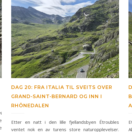
K
DAG 20: FRA ITALIA TIL SVEITS OVER
D
GRAND-SAINT-BERNARD OG INN I
B
RHÔNEDALEN
i
e
Etter en natt i den lille fjellandsbyen Étroubles
E
e
ventet nok en av turens store naturopplevelser.
A