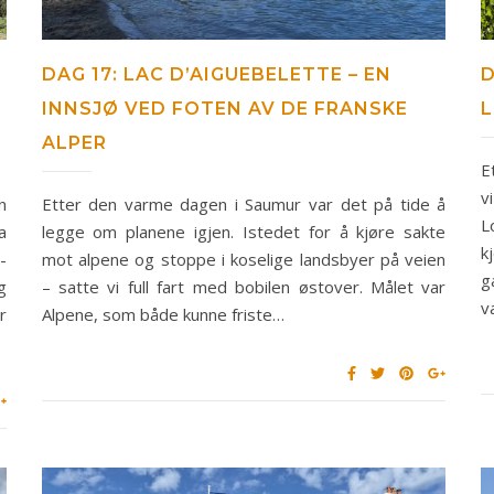
DAG 17: LAC D’AIGUEBELETTE – EN
D
INNSJØ VED FOTEN AV DE FRANSKE
ALPER
E
v
n
Etter den varme dagen i Saumur var det på tide å
L
a
legge om planene igjen. Istedet for å kjøre sakte
k
-
mot alpene og stoppe i koselige landsbyer på veien
g
g
– satte vi full fart med bobilen østover. Målet var
v
r
Alpene, som både kunne friste…