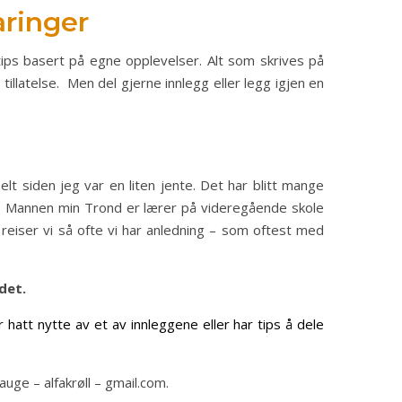
aringer
 tips basert på egne opplevelser. Alt som skrives på
illatelse. Men del gjerne innlegg eller legg igjen en
elt siden jeg var en liten jente. Det har blitt mange
ia. Mannen min Trond er lærer på videregående skole
 reiser vi så ofte vi har anledning – som oftest med
det.
 hatt nytte av et av innleggene eller har tips å dele
ge – alfakrøll – gmail.com.