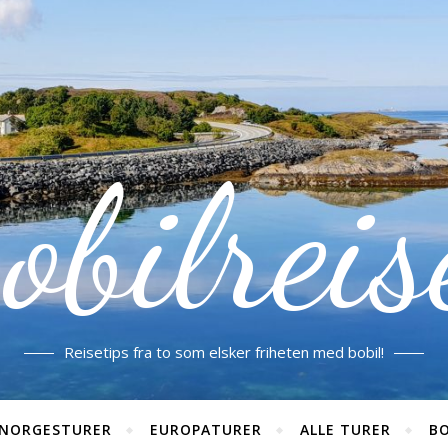
obilreis
Reisetips fra to som elsker friheten med bobil!
NORGESTURER
EUROPATURER
ALLE TURER
BO