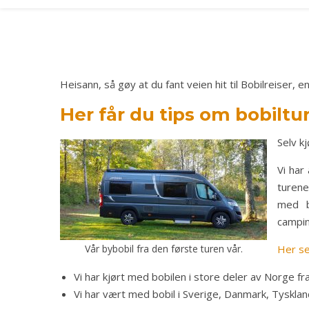
Heisann, så gøy at du fant veien hit til Bobilreiser
Her får du tips om bobiltu
Selv k
Vi har
turene
med b
campin
Vår bybobil fra den første turen vår.
Her se
Vi har kjørt med bobilen i store deler av Norge fra
Vi har vært med bobil i Sverige, Danmark, Tyskland,