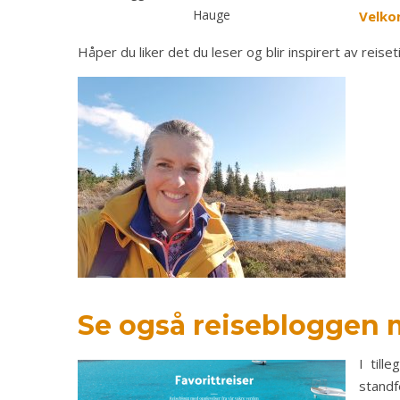
Hauge
Velko
Håper du liker det du leser og blir inspirert av reise
Se også reisebloggen m
I till
standf