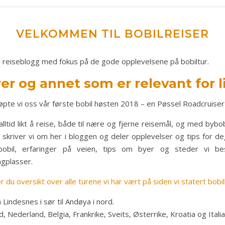
VELKOMMEN TIL BOBILREISER
, en reiseblogg med fokus på de gode opplevelsene på bobiltur.
rer og annet som er relevant for l
jøpte vi oss vår første bobil høsten 2018 – en Pøssel Roadcruiser 
 alltid likt å reise, både til nære og fjerne reisemål, og med byb
 skriver vi om her i bloggen og deler opplevelser og tips for deg
obil, erfaringer på veien, tips om byer og steder vi besøke
gplasser.
r du oversikt over alle turene vi har vært på siden vi statert bobil
 Lindesnes i sør til Andøya i nord.
 Nederland, Belgia, Frankrike, Sveits, Østerrike, Kroatia og Italia