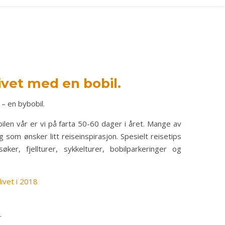
ivet med en bobil.
– en bybobil.
obilen vår er vi på farta 50-60 dager i året. Mange av
 som ønsker litt reiseinspirasjon. Spesielt reisetips
r, fjellturer, sykkelturer, bobilparkeringer og
livet i 2018
.