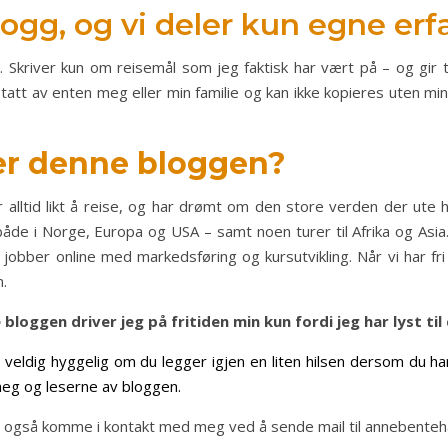
logg, og vi deler kun egne erf
t. Skriver kun om reisemål som jeg faktisk har vært på – og gir
tt av enten meg eller min familie og kan ikke kopieres uten min t
er denne bloggen?
r alltid likt å reise, og har drømt om den store verden der ute h
både i Norge, Europa og USA – samt noen turer til Afrika og As
 jobber online med markedsføring og kursutvikling. Når vi har fri
n.
bloggen driver jeg på fritiden min kun fordi jeg har lyst til 
 veldig hyggelig om du legger igjen en liten hilsen dersom du har
g og leserne av bloggen.
 også komme i kontakt med meg ved å sende mail til annebentehau