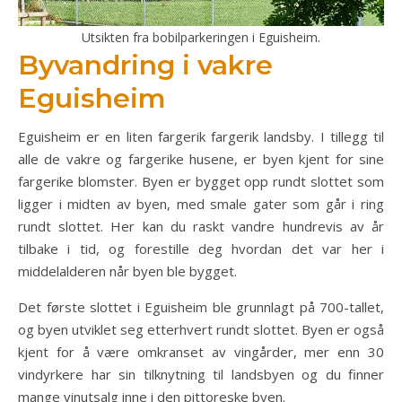
Utsikten fra bobilparkeringen i Eguisheim.
Byvandring i vakre
Eguisheim
Eguisheim er en liten fargerik fargerik landsby. I tillegg til
alle de vakre og fargerike husene, er byen kjent for sine
fargerike blomster. Byen er bygget opp rundt slottet som
ligger i midten av byen, med smale gater som går i ring
rundt slottet. Her kan du raskt vandre hundrevis av år
tilbake i tid, og forestille deg hvordan det var her i
middelalderen når byen ble bygget.
Det første slottet i Eguisheim ble grunnlagt på 700-tallet,
og byen utviklet seg etterhvert rundt slottet. Byen er også
kjent for å være omkranset av vingårder, mer enn 30
vindyrkere har sin tilknytning til landsbyen og du finner
mange vinutsalg inne i den pittoreske byen.