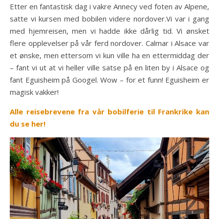
Etter en fantastisk dag i vakre Annecy ved foten av Alpene,
satte vi kursen med bobilen videre nordover.Vi var i gang
med hjemreisen, men vi hadde ikke dårlig tid. Vi ønsket
flere opplevelser på vår ferd nordover. Calmar i Alsace var
et ønske, men ettersom vi kun ville ha en ettermiddag der
– fant vi ut at vi heller ville satse på en liten by i Alsace og
fant Eguisheim på Googel. Wow – for et funn! Eguisheim er
magisk vakker!
Alle reisebrevene fra vår bobilferie til Frankrike kan
du se her!