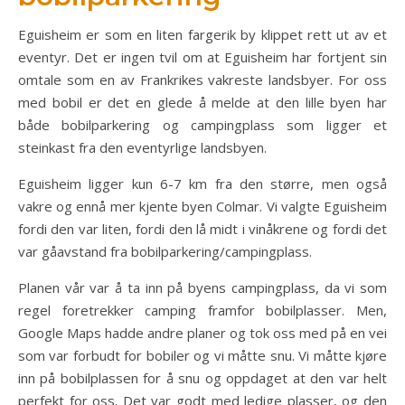
Eguisheim er som en liten fargerik by klippet rett ut av et
eventyr. Det er ingen tvil om at Eguisheim har fortjent sin
omtale som en av Frankrikes vakreste landsbyer. For oss
med bobil er det en glede å melde at den lille byen har
både bobilparkering og campingplass som ligger et
steinkast fra den eventyrlige landsbyen.
Eguisheim ligger kun 6-7 km fra den større, men også
vakre og ennå mer kjente byen Colmar. Vi valgte Eguisheim
fordi den var liten, fordi den lå midt i vinåkrene og fordi det
var gåavstand fra bobilparkering/campingplass.
Planen vår var å ta inn på byens campingplass, da vi som
regel foretrekker camping framfor bobilplasser. Men,
Google Maps hadde andre planer og tok oss med på en vei
som var forbudt for bobiler og vi måtte snu. Vi måtte kjøre
inn på bobilplassen for å snu og oppdaget at den var helt
perfekt for oss. Det var godt med ledige plasser, og den