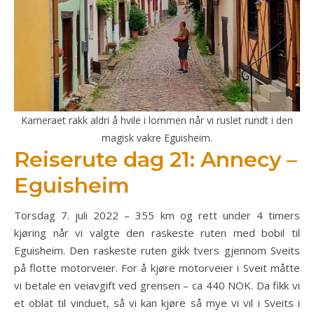
Kameraet rakk aldri å hvile i lommen når vi ruslet rundt i den
magisk vakre Eguisheim.
Reiserute dag 21: Annecy –
Eguisheim
Torsdag 7. juli 2022 – 355 km og rett under 4 timers
kjøring når vi valgte den raskeste ruten med bobil til
Eguisheim. Den raskeste ruten gikk tvers gjennom Sveits
på flotte motorveier. For å kjøre motorveier i Sveit måtte
vi betale en veiavgift ved grensen – ca 440 NOK. Da fikk vi
et oblat til vinduet, så vi kan kjøre så mye vi vil i Sveits i