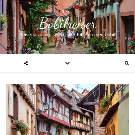
Bobilreiser
Reisetips fra to som elsker friheten med bobil!