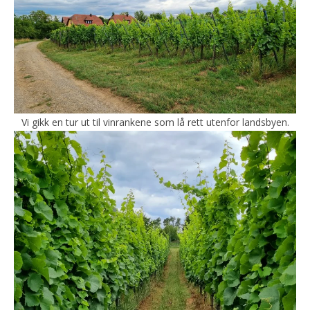
Vi gikk en tur ut til vinrankene som lå rett utenfor landsbyen.