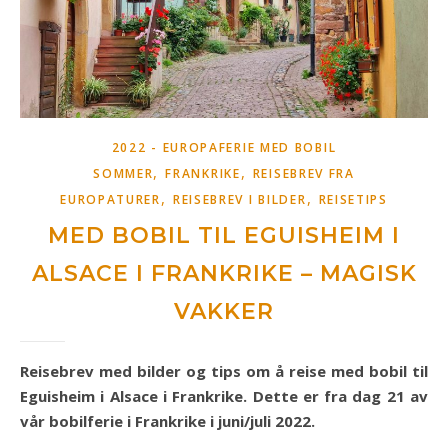
2022 - EUROPAFERIE MED BOBIL
,
,
SOMMER
FRANKRIKE
REISEBREV FRA
,
,
EUROPATURER
REISEBREV I BILDER
REISETIPS
MED BOBIL TIL EGUISHEIM I
ALSACE I FRANKRIKE – MAGISK
VAKKER
Reisebrev med bilder og tips om å reise med bobil til
Eguisheim i Alsace i Frankrike. Dette er fra dag 21 av
vår bobilferie i Frankrike i juni/juli 2022.