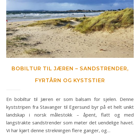
BOBILTUR TIL JÆREN – SANDSTRENDER,
FYRTÅRN OG KYSTSTIER
En bobiltur til Jæren er som balsam for sjelen. Denne
kyststripen fra Stavanger til Egersund byr på et helt unikt
landskap i norsk målestokk – åpent, flatt og med
langstrakte sandstrender som møter det uendelige havet.
Vi har kjørt denne strekningen flere ganger, og…