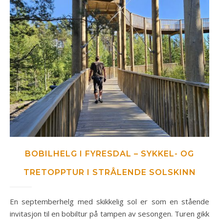
BOBILHELG I FYRESDAL – SYKKEL- OG
TRETOPPTUR I STRÅLENDE SOLSKINN
En septemberhelg med skikkelig sol er som en stående
invitasjon til en bobiltur på tampen av sesongen. Turen gikk