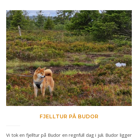
FJELLTUR PÅ BUDOR
Vi tok en fjelltur på Budor en regnfull dag i juli. Budor ligger