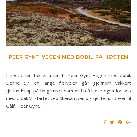
PEER GYNT VEGEN MED BOBIL PÅ HØSTEN
I høstferien tok vi turen til Peer Gynt Vegen med bobil.
Denne 57 km lange fjellveien går gjennom vakkert
fjelllandskap på fin grusvei som er fin å kjøre også for oss
med bobil. Vi startet ved Skeikampen og kjørte nordover til
Gålå. Peer Gynt…