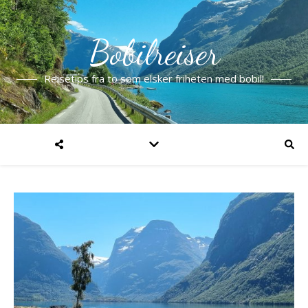
Bobilreiser
Reisetips fra to som elsker friheten med bobil!