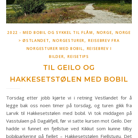
,
,
2022 - MED BOBIL OG SYKKEL TIL FLÅM
NORGE
NORGE
,
,
> ØSTLANDET
NORGESTURER
REISEBREV FRA
,
NORGESTURER MED BOBIL
REISEBREV I
,
BILDER
REISETIPS
TIL GEILO OG
HAKKESETSTØLEN MED BOBIL
Torsdag etter jobb kjørte vi i retning Vestlandet for å
legge bak oss noen timer på torsdag, og turen gikk fra
Larvik til Hakkesetstølen med bobil. Vi tok middagen på
Vasstulaen på Dagalifjell, før vi satte kursen mot Geilo. Der
hadde vi funnet en fjellstue ved Kikkut som kunne tilby
bobilparkering på fjellet – Hakkesetstølen Fjellstugu. Det