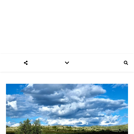
Bobilreiser
Reisetips fra to som elsker friheten med bobil!