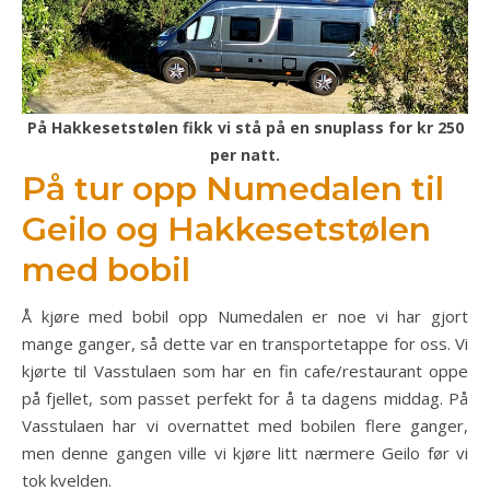
På Hakkesetstølen fikk vi stå på en snuplass for kr 250
per natt.
På tur opp Numedalen til
Geilo og Hakkesetstølen
med bobil
Å kjøre med bobil opp Numedalen er noe vi har gjort
mange ganger, så dette var en transportetappe for oss. Vi
kjørte til Vasstulaen som har en fin cafe/restaurant oppe
på fjellet, som passet perfekt for å ta dagens middag. På
Vasstulaen har vi overnattet med bobilen flere ganger,
men denne gangen ville vi kjøre litt nærmere Geilo før vi
tok kvelden.