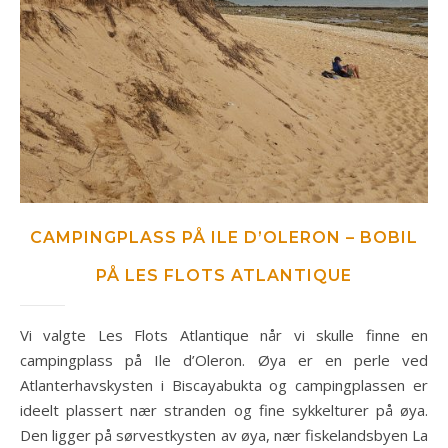
CAMPINGPLASS PÅ ILE D’OLERON – BOBIL
PÅ LES FLOTS ATLANTIQUE
Vi valgte Les Flots Atlantique når vi skulle finne en
campingplass på Ile d’Oleron. Øya er en perle ved
Atlanterhavskysten i Biscayabukta og campingplassen er
ideelt plassert nær stranden og fine sykkelturer på øya.
Den ligger på sørvestkysten av øya, nær fiskelandsbyen La