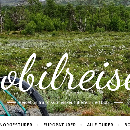
obilreis
Reisetips fra to som elsker friheten med bobil!
NORGESTURER
EUROPATURER
ALLE TURER
BO