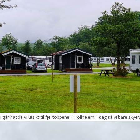
I går hadde vi utsikt til fjelltoppene i Trollheiem. I dag så vi bare skyer.