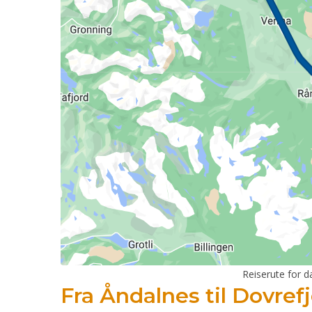
Reiserute for d
Fra Åndalnes til Dovrefj