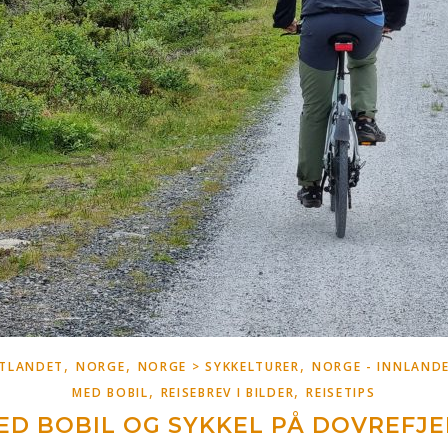
,
,
,
STLANDET
NORGE
NORGE > SYKKELTURER
NORGE - INNLAND
,
,
MED BOBIL
REISEBREV I BILDER
REISETIPS
ED BOBIL OG SYKKEL PÅ DOVREFJE