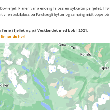
vrefjell. Planen var å endelig få oss en sykkeltur på fjellet. I f
fant vi en bobilplass på Furuhaugli hytter og camping midt oppe på 
ferie i fjellet og på Vestlandet med bobil 2021.
finner du her!