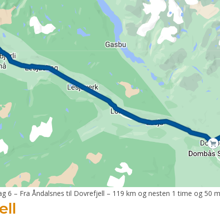
ag 6 – Fra Åndalsnes til Dovrefjell – 119 km og nesten 1 time og 50 mi
ell