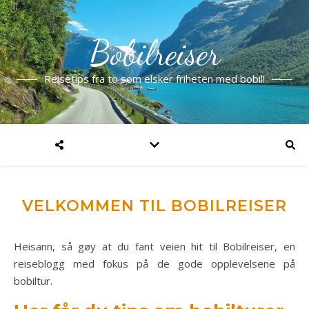
Bobilreiser
Reisetips fra to som elsker friheten med bobil!
VELKOMMEN TIL BOBILREISER
Heisann, så gøy at du fant veien hit til Bobilreiser, en
reiseblogg med fokus på de gode opplevelsene på
bobiltur.