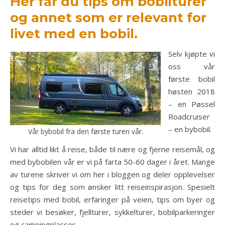
Her får du tips om bobilturer
og annet som er relevant for
livet med en bobil.
Selv kjøpte vi
oss vår
første bobil
høsten 2018
– en Pøssel
Roadcruiser
– en bybobil.
Vår bybobil fra den første turen vår.
Vi har alltid likt å reise, både til nære og fjerne reisemål, og
med bybobilen vår er vi på farta 50-60 dager i året. Mange
av turene skriver vi om her i bloggen og deler opplevelser
og tips for deg som ønsker litt reiseinspirasjon. Spesielt
reisetips med bobil, erfaringer på veien, tips om byer og
steder vi besøker, fjellturer, sykkelturer, bobilparkeringer
og campingplasser.