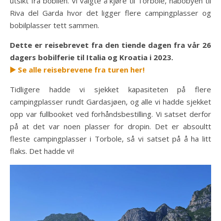
utsikt fra bobilen. Vi valgte å kjøre til Torbole, nabobyen til
Riva del Garda hvor det ligger flere campingplasser og
bobilplasser tett sammen.
Dette er reisebrevet fra den tiende dagen fra vår 26
dagers bobilferie til Italia og Kroatia i 2023.
▶️ Se alle reisebrevene fra turen her!
Tidligere hadde vi sjekket kapasiteten på flere
campingplasser rundt Gardasjøen, og alle vi hadde sjekket
opp var fullbooket ved forhåndsbestilling. Vi satset derfor
på at det var noen plasser for dropin. Det er absoultt
fleste campingplasser i Torbole, så vi satset på å ha litt
flaks. Det hadde vi!