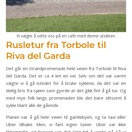
Vi valgte å sette oss på en cafe med denne utsikten.
Rusletur fra Torbole til
Riva del Garda
Det går en strandpromenade hele veien fra Torbole til Riva
del Garda. Det er ca 4 km en vei. Selv om det var varmt
valgte vi å gå istedet for å bruke syklene, da det var en
deilig bris fra sjøen som gjorde at det gikk fint å gå tur. Og
med mye folk langs promenaden ble det bare slitsomt å
sykle blant alle de gående.
Planen var å gå hele veien til gamlebyen, og ta taxi eller
Uber tilbake. Men, vi fant ingen taxier. Uber var ikke
tilgjengelig, og bussen var det lang tid å vente på. Så vi