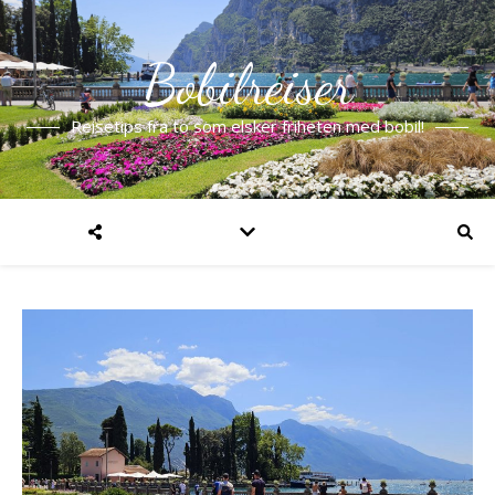
Bobilreiser
Reisetips fra to som elsker friheten med bobil!