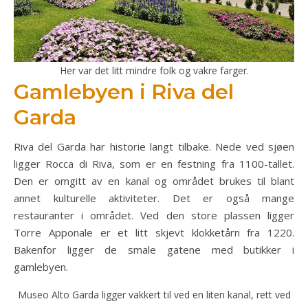
Her var det litt mindre folk og vakre farger.
Gamlebyen i Riva del
Garda
Riva del Garda har historie langt tilbake. Nede ved sjøen
ligger Rocca di Riva, som er en festning fra 1100-tallet.
Den er omgitt av en kanal og området brukes til blant
annet kulturelle aktiviteter. Det er også mange
restauranter i området. Ved den store plassen ligger
Torre Apponale er et litt skjevt klokketårn fra 1220.
Bakenfor ligger de smale gatene med butikker i
gamlebyen.
Museo Alto Garda ligger vakkert til ved en liten kanal, rett ved