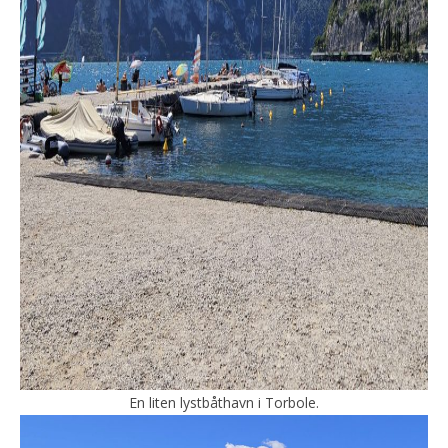
En liten lystbåthavn i Torbole.