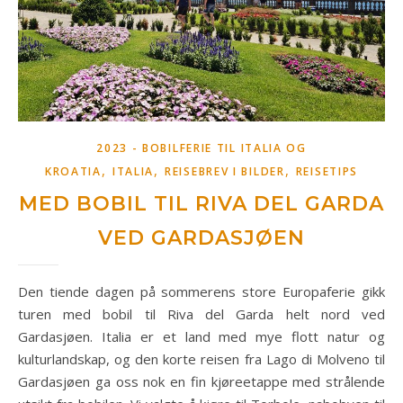
2023 - BOBILFERIE TIL ITALIA OG
,
,
,
KROATIA
ITALIA
REISEBREV I BILDER
REISETIPS
MED BOBIL TIL RIVA DEL GARDA
VED GARDASJØEN
Den tiende dagen på sommerens store Europaferie gikk
turen med bobil til Riva del Garda helt nord ved
Gardasjøen. Italia er et land med mye flott natur og
kulturlandskap, og den korte reisen fra Lago di Molveno til
Gardasjøen ga oss nok en fin kjøreetappe med strålende