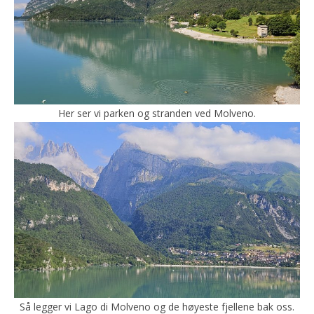
Her ser vi parken og stranden ved Molveno.
Så legger vi Lago di Molveno og de høyeste fjellene bak oss.