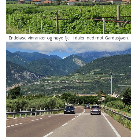
Endeløse vinranker og høye fjell i dalen ned mot Gardasjøen.