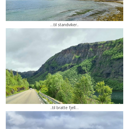
…til standviker..
..til bratte fjell…