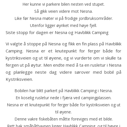
Her kunne vi parkere bilen nesten ved stupet.
Så gikk veien videre mot Nesna.
Like før Nesna møter vi på frodige jordbruksområder.
Utenfor ligger øyriket med høye fjell.
Siste stopp for dagen er Nesna og Havblikk Camping
Vi valgte å stoppe på Nesna og fikk en fin plass på Havblikk
Camping. Nesna er et knutepunkt for ferger både for
kystriksveien og ut til øyene, og vi vurderte om vi skulle ta
fergen ut på øytur. Men endte med å ta en rusletur i Nesna
og planlegge neste dag videre sørover med bobil på
Kystriksveien.
Bobilen har blitt parkert på Havblikk Camping i Nesna.
En koselig rusletur nede i fjæra ved campingplassen.
Nesna er et knutepunkt for ferger både for kystriksveien og ut
til øyene.
Denne vakre fiskebåten måtte foreviges med et bilde.
Rett bak småbåthavnen ligger Havblikk Camping, og til høyre i