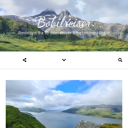
Bobilreiser
Reisetips fra to som elsker friheten med bobil!