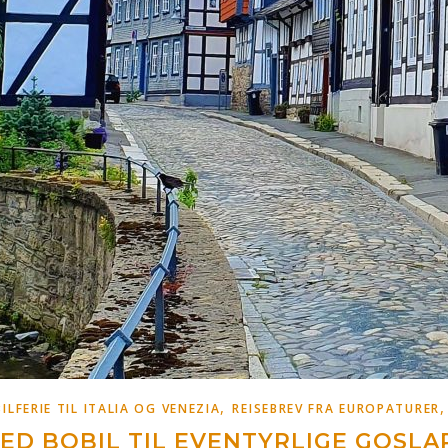
,
ILFERIE TIL ITALIA OG VENEZIA
REISEBREV FRA EUROPATURER
MED BOBIL TIL EVENTYRLIGE GOSLA