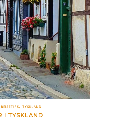
,
,
REISETIPS
TYSKLAND
R I TYSKLAND