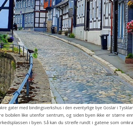
kre gater med bindingsverkshus i den eventyrlige bye Goslar i Tyskla
re bobilen like utenfor sentrum, og siden byen ikke er større enn
arkedsplassen i byen. Så kan du streife rundt i gatene som omkr