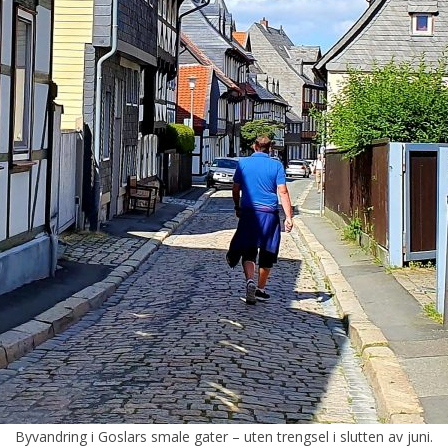
Byvandring i Goslars smale gater – uten trengsel i slutten av juni.