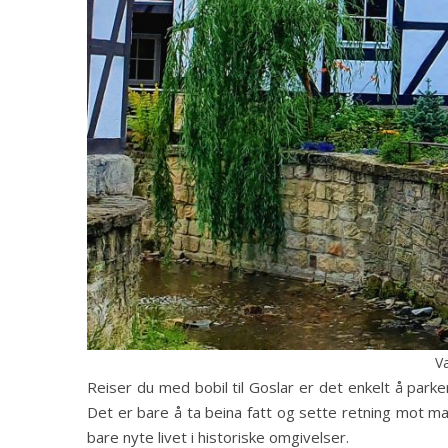
Va
Reiser du med bobil til Goslar er det enkelt å parke
Det er bare å ta beina fatt og sette retning mot m
bare nyte livet i historiske omgivelser.