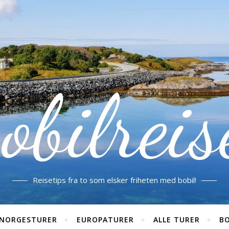
obilreis
Reisetips fra to som elsker friheten med bobil!
NORGESTURER
EUROPATURER
ALLE TURER
BO