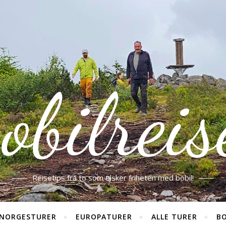
obilreis
Reisetips fra to som elsker friheten med bobil!
NORGESTURER
EUROPATURER
ALLE TURER
BO