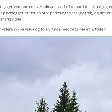
Budor ligger ved porten av Hedmarksvidda, like nord for Løten, o
alpinanlegget er det en stor parkeringsplass (dagtid), og det er fl
edmarksvidda.
kk videre inn på vidda og to en runde med retur via et hyttefelt.