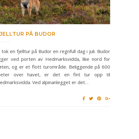
JELLTUR PÅ BUDOR
i tok en fjelltur på Budor en regnfull dag i juli. Budor
igger ved porten av Hedmarksvidda, like nord for
øten, og er et flott turområde. Beliggende på 600
eter over havet, er det en fint tur opp til
edmarksvidda. Ved alpinanlegget er det…