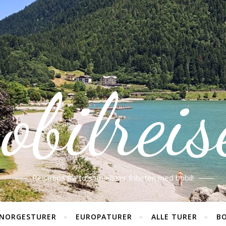
obilreis
Reisetips fra to som elsker friheten med bobil!
NORGESTURER
EUROPATURER
ALLE TURER
BO