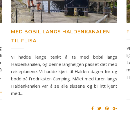
MED BOBIL LANGS HALDENKANALEN
F
TIL FLISA
g
V
i
l
Vi hadde lenge tenkt å ta med bobil langs
r
L
Haldenkanalen, og denne langhelgen passet det med
å
m
reiseplanene. Vi hadde kjørt til Halden dagen før og
…
H
bodd på Fredriksten Camping. Målet med turen langs
Haldenkanalen var å se alle slusene og bli litt kjent
med…