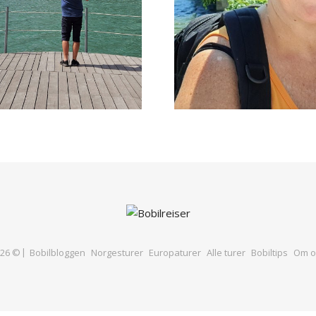
026 ©
Bobilbloggen
Norgesturer
Europaturer
Alle turer
Bobiltips
Om o