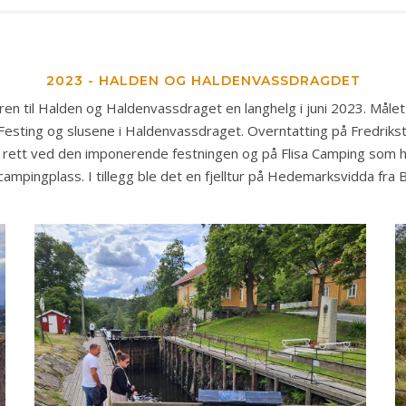
2023 - HALDEN OG HALDENVASSDRAGDET
uren til Halden og Haldenvassdraget en langhelg i juni 2023. Målet
Festing og slusene i Haldenvassdraget. Overntatting på Fredrik
 rett ved den imponerende festningen og på Flisa Camping som h
 campingplass. I tillegg ble det en fjelltur på Hedemarksvidda fra 