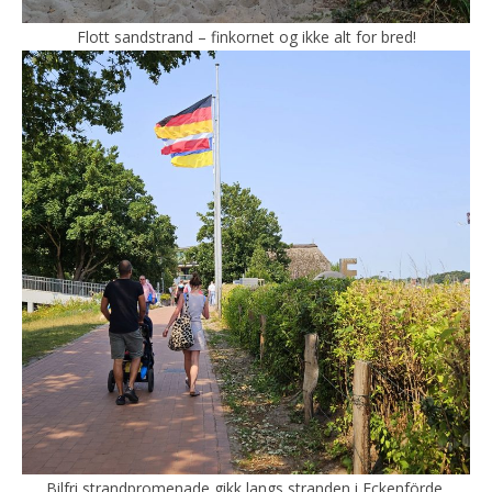
Flott sandstrand – finkornet og ikke alt for bred!
Bilfri strandpromenade gikk langs stranden i Eckenförde.