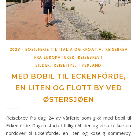
,
2023 - BOBILFERIE TIL ITALIA OG KROATIA
REISEBREV
,
FRA EUROPATURER
REISEBREV I
,
,
BILDER
REISETIPS
TYSKLAND
MED BOBIL TIL ECKENFÖRDE,
EN LITEN OG FLOTT BY VED
ØSTERSJØEN
Reisebrev fra dag 24 av vårferie som gikk med bobil til
Eckenförde. Dagen startet tidlig i Ahlden og vi satte kursen
nordover til Eckenförde, en liten og koselig sommerby