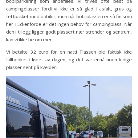
bobilparkering som anbefales. Vi trives ofte best på
campingplasser fordi vi ikke er så glad i asfalt, grus og
tettpakket med bobiler, men når bobilplassen er så fin som
her i Eckenförde er det ingen behov for campingplass. Når
den i tillegg ligger godt plassert nær strender og sentrum,
kan vi ikke be om mer.
Vi betalte 32 euro for en natt! Plassen ble faktisk ikke
fullbooket i løpet av dagen, og det var ennå noen ledige
plasser sent på kvelden.