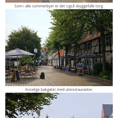
Som i alle sommerbyer er det også skyggefulle torg.
Koselige bakgater med uterestauranter.