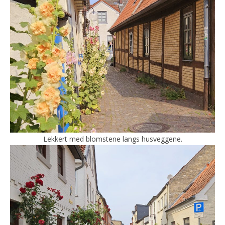
Lekkert med blomstene langs husveggene.