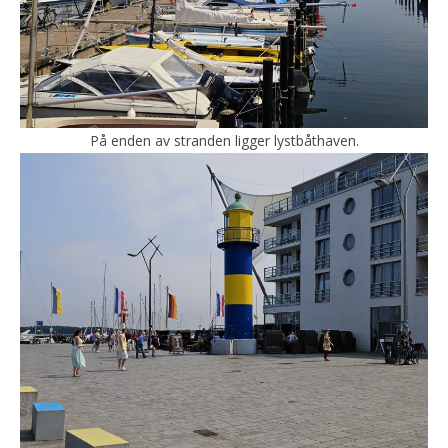
På enden av stranden ligger lystbåthaven.