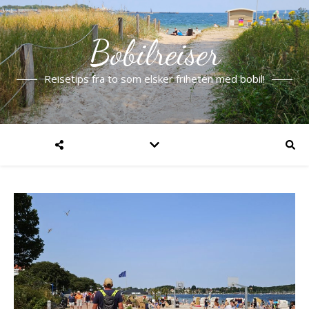
Bobilreiser
Reisetips fra to som elsker friheten med bobil!