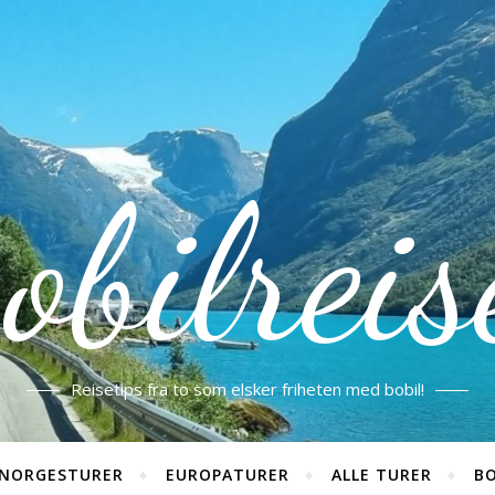
obilreis
Reisetips fra to som elsker friheten med bobil!
NORGESTURER
EUROPATURER
ALLE TURER
BO