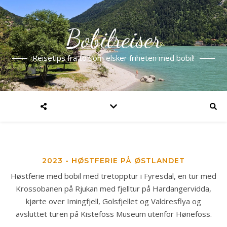
Bobilreiser
Reisetips fra to som elsker friheten med bobil!
2023 - HØSTFERIE PÅ ØSTLANDET
Høstferie med bobil med tretopptur i Fyresdal, en tur med
Krossobanen på Rjukan med fjelltur på Hardangervidda,
kjørte over Imingfjell, Golsfjellet og Valdresflya og
avsluttet turen på Kistefoss Museum utenfor Hønefoss.