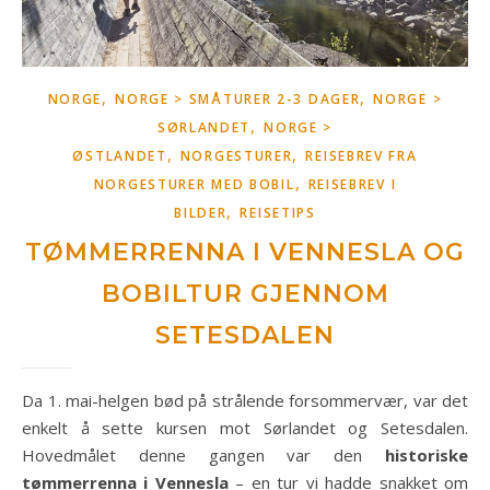
,
,
NORGE
NORGE > SMÅTURER 2-3 DAGER
NORGE >
,
SØRLANDET
NORGE >
,
,
ØSTLANDET
NORGESTURER
REISEBREV FRA
,
NORGESTURER MED BOBIL
REISEBREV I
,
BILDER
REISETIPS
TØMMERRENNA I VENNESLA OG
BOBILTUR GJENNOM
SETESDALEN
Da 1. mai-helgen bød på strålende forsommervær, var det
enkelt å sette kursen mot Sørlandet og Setesdalen.
Hovedmålet denne gangen var den
historiske
tømmerrenna i Vennesla
– en tur vi hadde snakket om