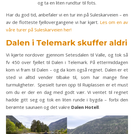
og ta en liten rundtur til fots.
Har du god tid, anbefaler vi en tur inn på Suleskarveien – en
av de flotteste fjellovergangene vi har kjørt.
Les om en av
våre turer på Suleskarveien her!
Dalen i Telemark skuffer aldri
Vi kjørte nordover gjennom Setesdalen til Valle, og tok så
fv 450 over fjellet til Dalen i Telemark. På ettermiddagen
kom vi fram til Dalen – og da kom også regnet. Dalen er et
sted vi alltid vender tilbake til, som har mange fine
turmuligheter. Spesielt turen opp til Ruiplassen er et must
om du er der en dag med godt vær. Vi ventet til regnet
hadde gitt seg og tok en liten runde i bygda – forbi den
berømte saunaen og det vakre
Dalen Hotell
.