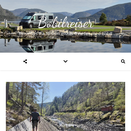
Bobilreiser
Reisetips fra to som elsker friheten med bobil!