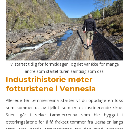
Vi startet tidlig for formiddagen, og det var ikke for mange
andre som startet turen samtidig som oss.
Industrihistorie møter
fotturistene i Vennesla
Allerede før tømmerrenna starter vil du oppdage en foss
som kommer ut av fjellet som er et fascinerende skue.
Stien går i selve tømmerrenna som ble bygget i
etterkrigsårene for å få fraktet tømmer fra Beihølen langs
Otra. Den gamle tømmerrenna tar deg med gjennom