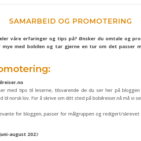
SAMARBEID OG PROMOTERING
deler våre erfaringer og tips på? Ønsker du omtale og pro
er mye med bobilen og tar gjerne en tur om det passer m
romotering:
lreiser.no
ser med tips til leserne, tilsvarende de du ser her på bloggen
 til norsk lov. For å skrive om ditt sted på bobilreiser.nå må vi s
levante for bloggen, passer for målgruppen og redigert/skrevet a
 juni-august 202
3