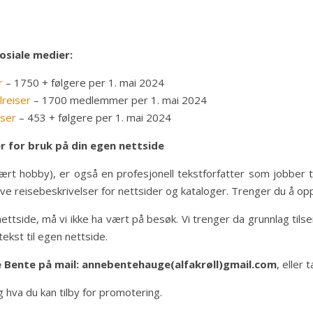
sosiale medier:
r
– 1750 + følgere per 1. mai 2024
reiser
– 1700 medlemmer per 1. mai 2024
iser
– 453 + følgere per 1. mai 2024
r for bruk på din egen nettside
rt hobby), er også en profesjonell tekstforfatter som jobber til
krive reisebeskrivelser for nettsider og kataloger. Trenger du å 
nettside, må vi ikke ha vært på besøk. Vi trenger da grunnlag til
tekst til egen nettside.
 Bente på mail: annebentehauge(alfakrøll)gmail.com
, eller
g hva du kan tilby for promotering.