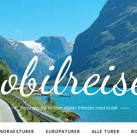
obilreis
Reisetips fra to som elsker friheten med bobil!
NORGESTURER
EUROPATURER
ALLE TURER
BO