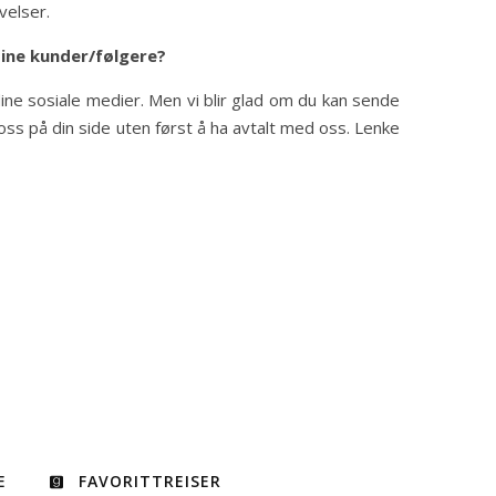
velser.
dine kunder/følgere?
i dine sosiale medier. Men vi blir glad om du kan sende
 oss på din side uten først å ha avtalt med oss. Lenke
E
FAVORITTREISER