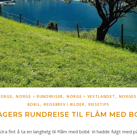
,
,
,
NORGE
NORGE > RUNDREISER
NORGE > VESTLANDET
NORGES
,
,
BOBIL
REISEBREV I BILDER
REISETIPS
AGERS RUNDREISE TIL FLÅM MED B
a fint å ta en langhelg til Flåm med bobil. Vi hadde fulgt med på