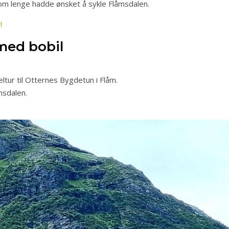
som lenge hadde ønsket å sykle Flåmsdalen.
!
 med bobil
keltur til Otternes Bygdetun i Flåm.
msdalen.