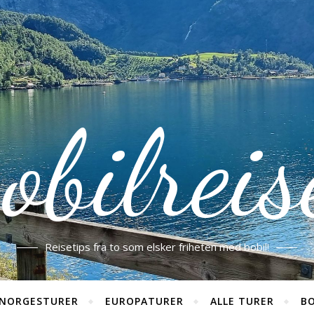
obilreis
Reisetips fra to som elsker friheten med bobil!
NORGESTURER
EUROPATURER
ALLE TURER
BO