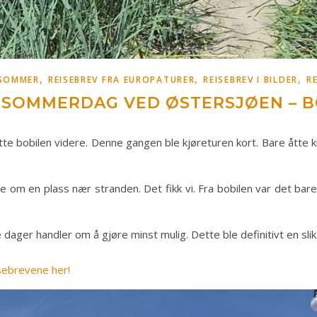
,
,
,
 SOMMER
REISEBREV FRA EUROPATURER
REISEBREV I BILDER
R
G SOMMERDAG VED ØSTERSJØEN – B
 flytte bobilen videre. Denne gangen ble kjøreturen kort. Bare ått
e om en plass nær stranden. Det fikk vi. Fra bobilen var det bar
ager handler om å gjøre minst mulig. Dette ble definitivt en slik
isebrevene her!