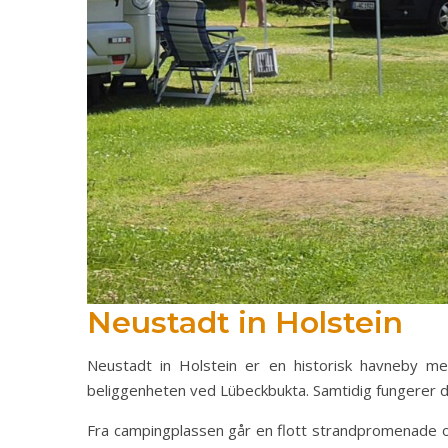
Neustadt in Holstein
Neustadt in Holstein er en historisk havneby med
beliggenheten ved Lübeckbukta. Samtidig fungerer d
Fra campingplassen går en flott strandpromenade o