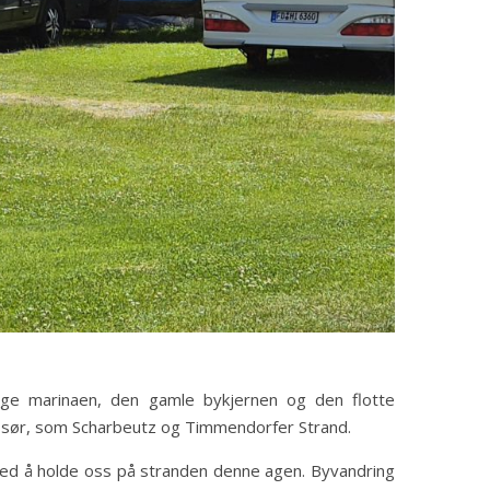
elige marinaen, den gamle bykjernen og den flotte
r sør, som Scharbeutz og Timmendorfer Strand.
med å holde oss på stranden denne agen. Byvandring