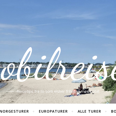
obilreis
Reisetips fra to som elsker friheten med bobil!
NORGESTURER
EUROPATURER
ALLE TURER
BO