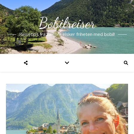
Bobilreiser
Reisetips fra to som elsker friheten med bobil!