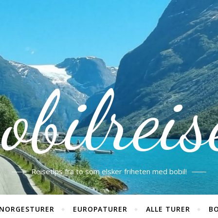
obilreis
Reisetips fra to som elsker friheten med bobil!
NORGESTURER
EUROPATURER
ALLE TURER
BO