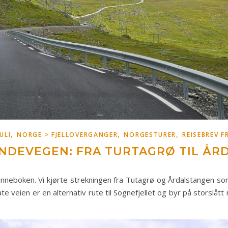
,
,
,
ULI
NORGE > FJELLOVERGANGER
NORGESTURER
REISEBREV 
INDEVEGEN: FRA TURTAGRØ TIL Å
inneboken. Vi kjørte strekningen fra Tutagrø og Årdalstangen s
e veien er en alternativ rute til Sognefjellet og byr på storslått