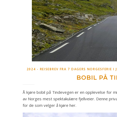
2024 - REISEBREV FRA 7 DAGERS NORGESFERIE I J
BOBIL PÅ T
Å kjøre bobil på Tindevegen er en opplevelse for m
av Norges mest spektakulære fjellveier. Denne privat
for de som velger å kjøre her.