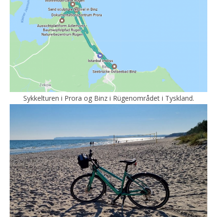
Sykkelturen i Prora og Binz i Rügenområdet i Tyskland.