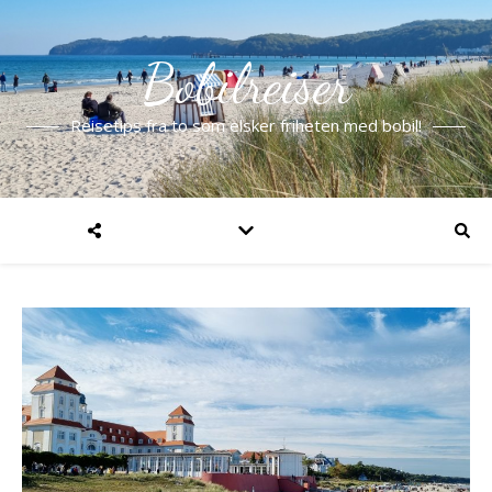
Bobilreiser
Reisetips fra to som elsker friheten med bobil!