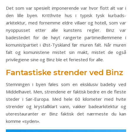
Det som var spesielt imponerende var hvor flott alt var i
den lille byen. Kritthvite hus i typisk tysk kurbads-
arkitektur, med fornemme eldre villaer og hotell, som var
nyoppusset etter alle kunstens regler. Binz var
badestedet for de høyt rangerte partimedlemmene i
komunistpartiet i Øst-Tyskland før muren falt. Når muren
falt og komunistene mistet sin makt, mistet de også
privilegiene sine og Binz ble et feriested for alle.
Fantastiske strender ved Binz
Stemningen i byen føles som en eksklusiv badeby ved
Middelhavet. Men, strendene er faktisk bedre en de fleste
steder i Sør-Europa. Med hele 60 kilometer med hvite
strender og krystallklart vann, vakker badearkitektur og
uterestauranter er Binz faktisk det nærmeste du kan
komme «syden».