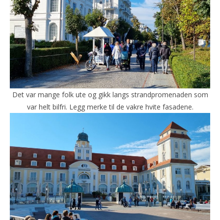
Det var mange folk ute og gikk langs strandpromenaden som
var helt bilfri. Legg merke til de vakre hvite fasadene.