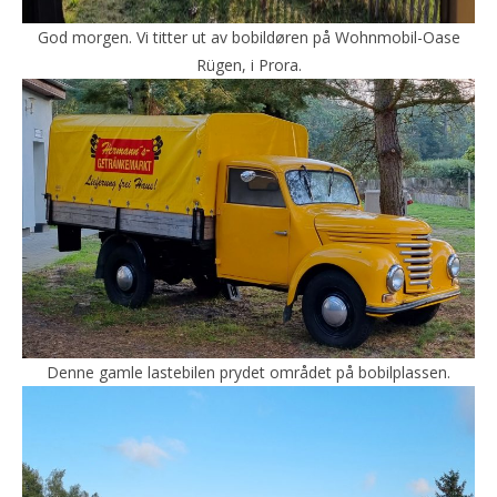
God morgen. Vi titter ut av bobildøren på Wohnmobil-Oase
Rügen, i Prora.
Denne gamle lastebilen prydet området på bobilplassen.