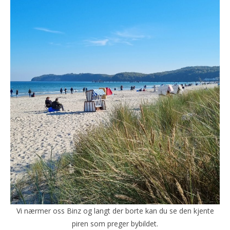
Vi nærmer oss Binz og langt der borte kan du se den kjente
piren som preger bybildet.